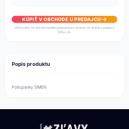
KÚPIŤ V OBCHODE U PREDAJCU
*Kliknutím na tlačidlo budete presmerovaní priamo na stránku predajcu
Eobuv.sk.
Popis produktu
Poltopánky SIMEN