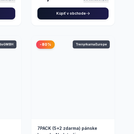
Kúpiť v obchode
-80%
ndoGMBH
TrenyrkarnaEurope
7PACK (5+2 zdarma) pánske