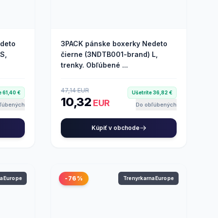
deto
3PACK pánske boxerky Nedeto
S,
čierne (3NDTB001-brand) L,
trenky. Obľúbené ...
47,14 EUR
e 61,40 €
Ušetríte 36,82 €
10,32
EUR
ľúbených
Do obľúbených
Kúpiť v obchode
-76%
naEurope
TrenyrkarnaEurope