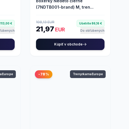
g
boxerky Nedeto čierne
(7NDTB001-brand) M, tren...
108,13 EUR
 113,00 €
Ušetríte 86,16 €
21,97
EUR
ľúbených
Do obľúbených
Kúpiť v obchode
-78%
naEurope
TrenyrkarnaEurope