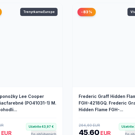
-83%
TrenyrkarnaEurope
Vi
ponožky Lee Cooper
Frederic Graff Hidden Fla
viacfarebné (PO41031-1) M.
FGH-4218GQ. Frederic Gra
ohodli...
Hidden Flame FGH-...
UR
264,60 EUR
Ušetríte 43,97 €
Ušetríte
2
45,60
EUR
EUR
Do obľúbených
Do ob