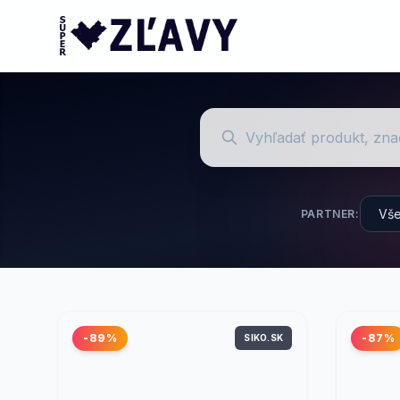
PARTNER:
-89%
-87%
SIKO.SK