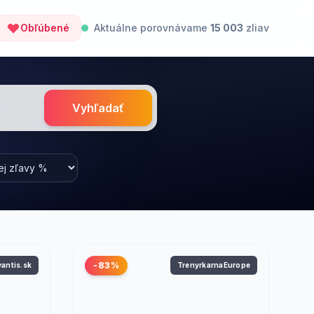
Obľúbené
Aktuálne porovnávame
15 003
zliav
Vyhľadať
-83%
vantis.sk
TrenyrkarnaEurope