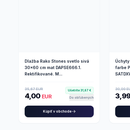
Dlažba Rako Stones svetlo sivá
Úchyty
30x60 cm mat DAPSE666.1.
farbe 
Rektifikované. M...
SATDXW
35,67 EUR
30,00 E
Ušetríte 31,67 €
4,00
3,9
EUR
Do obľúbených
Kúpiť v obchode