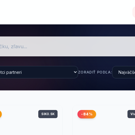
ZORADIŤ PODĽA:
-84%
SIKO.SK
Vi