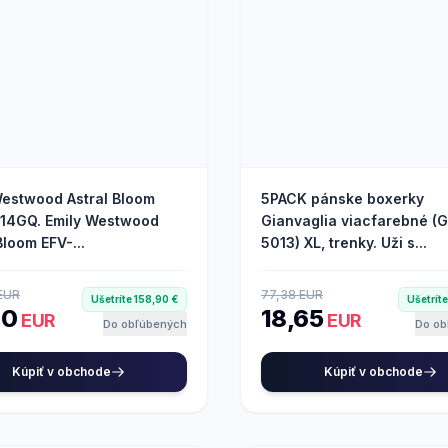
Westwood Astral Bloom
5PACK pánske boxerky
14GQ. Emily Westwood
Gianvaglia viacfarebné (
Bloom EFV-...
5013) XL, trenky. Uži s...
EUR
77,38 EUR
Ušetríte 158,90 €
Ušetrít
80
18,65
EUR
EUR
Do obľúbených
Do ob
Kúpiť v obchode
Kúpiť v obchode