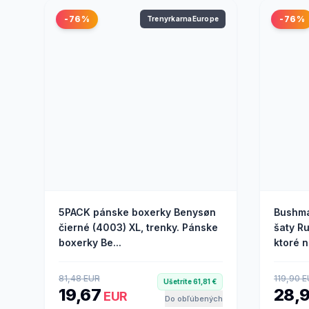
-76%
-76%
TrenyrkarnaEurope
5PACK pánske boxerky Benysøn
Bushma
čierné (4003) XL, trenky. Pánske
šaty Ru
boxerky Be...
ktoré n
81,48 EUR
119,90 
Ušetríte 61,81 €
19,67
28,
EUR
Do obľúbených