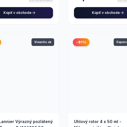
Kúpiť v obchode
Kúpiť v obchode
-81%
Vivantis.sk
Expo
 Lannier Výrazný pozlátený
Uhlový rotor 4 x 50 ml -