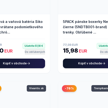
vá a vaňová batéria Siko
5PACK pánske boxerky Ne
 vrátane podomietkového
čierne (5NDTB001-brand) 
chró...
trenky. Obľúbené ...
UR
77,38 EUR
Ušetríte 51,18 €
Ušetrít
00
15,98
EUR
EUR
Do obľúbených
Do ob
Kúpiť v obchode
Kúpiť v obchode
-76%
Vivantis.sk
Trenyrkar