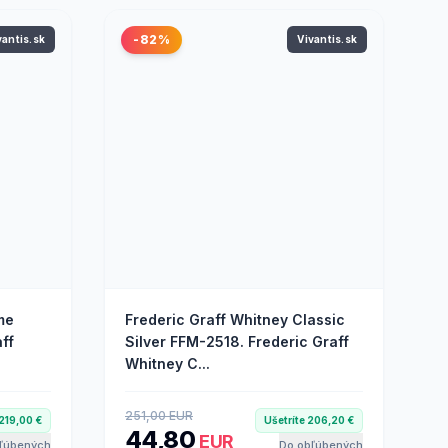
-82%
vantis.sk
Vivantis.sk
me
Frederic Graff Whitney Classic
ff
Silver FFM-2518. Frederic Graff
Whitney C...
251,00 EUR
 219,00 €
Ušetríte 206,20 €
44,80
EUR
ľúbených
Do obľúbených