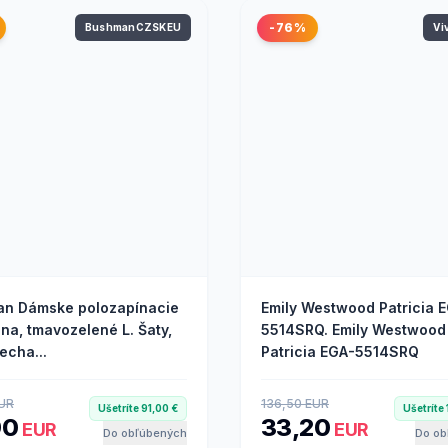
-76%
BushmanCZSKEU
Vi
n Dámske polozapínacie
Emily Westwood Patricia 
na, tmavozelené L. Šaty,
5514SRQ. Emily Westwood
echa...
Patricia EGA-5514SRQ
EUR
136,50 EUR
Ušetríte 91,00 €
Ušetríte
90
33,20
EUR
EUR
Do obľúbených
Do ob