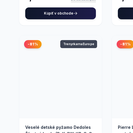
Kúpiť v obchode
-81%
-81%
TrenyrkarnaEurope
Veselé detské pyžamo Dedoles
Pierre