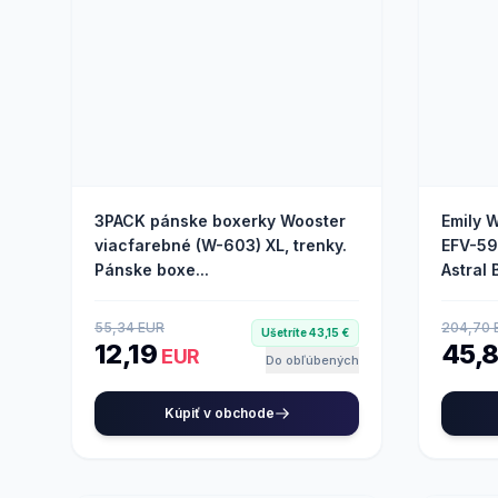
3PACK pánske boxerky Wooster
Emily 
viacfarebné (W-603) XL, trenky.
EFV-59
Pánske boxe...
Astral 
55,34 EUR
204,70 
Ušetríte 43,15 €
12,19
45,
EUR
Do obľúbených
Kúpiť v obchode