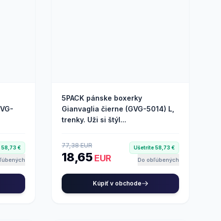
5PACK pánske boxerky
GVG-
Gianvaglia čierne (GVG-5014) L,
trenky. Uži si štýl...
77,38 EUR
e 58,73 €
Ušetríte 58,73 €
18,65
EUR
ľúbených
Do obľúbených
Kúpiť v obchode