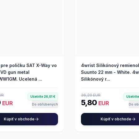
 pre poličku SAT X-Way vo
4wrist Silikónový remieno
PVD gun metal
Suunto 22 mm - White. 4w
W1GM. Ucelená ...
Silikónový r...
UR
36,20 EUR
Ušetríte 26,01 €
Ušetrít
9
5,80
EUR
EUR
Do obľúbených
Do ob
Kúpiť v obchode
Kúpiť v obchode