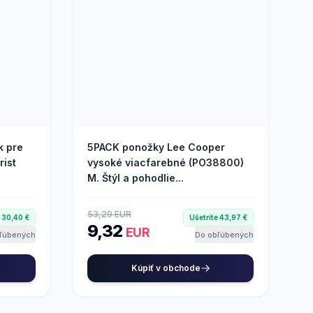
k pre
5PACK ponožky Lee Cooper
rist
vysoké viacfarebné (PO38800)
M. Štýl a pohodlie...
53,29 EUR
e 30,40 €
Ušetríte 43,97 €
9,32
EUR
ľúbených
Do obľúbených
Kúpiť v obchode