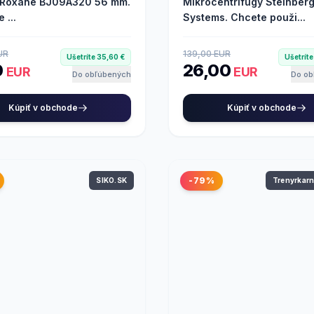
 Roxane BJ09A320 56 mm.
Mikrocentrifúgy Steinber
 ...
Systems. Chcete použi...
UR
139,00 EUR
Ušetríte 35,60 €
Ušetríte
0
26,00
EUR
EUR
Do obľúbených
Do ob
Kúpiť v obchode
Kúpiť v obchode
-79%
SIKO.SK
Trenyrkar