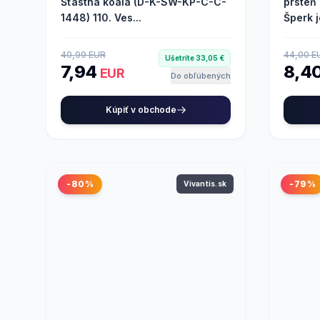
Šťastná koala (D-K-SW-KP-C-C-
prsteň
1448) 110. Ves...
Šperk je
40,99 EUR
44,00 E
Ušetríte 33,05 €
7,94
8,4
EUR
Do obľúbených
Kúpiť v obchode
-80%
-79%
Vivantis.sk