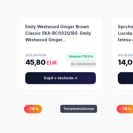
Emily Westwood Ginger Brown
Sprcho
Classic EKA-BC002Q18S. Emily
Lucida
Westwood Ginger...
telesa 
223,90 EUR
65,18 E
Ušetríte 178,10 €
45,80
14,
EUR
Do obľúbených
Kúpiť v obchode
-78%
-78%
TrenyrkarnaEurope