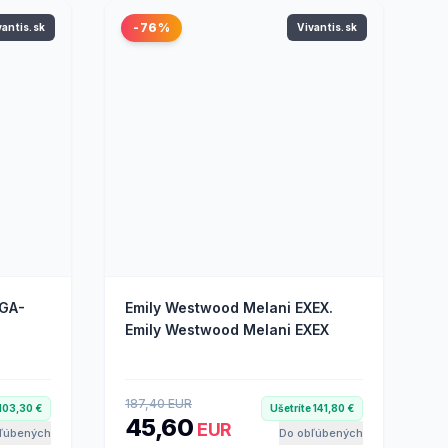
-76%
vantis.sk
Vivantis.sk
EGA-
Emily Westwood Melani EXEX.
Emily Westwood Melani EXEX
187,40 EUR
 103,30 €
Ušetríte 141,80 €
45,60
EUR
ľúbených
Do obľúbených