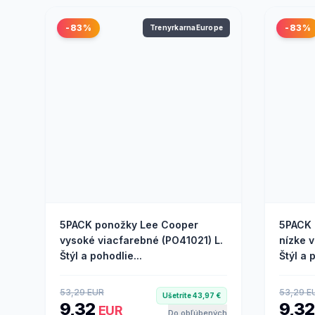
-83%
-83%
TrenyrkarnaEurope
5PACK ponožky Lee Cooper
5PACK 
vysoké viacfarebné (PO41021) L.
nízke 
Štýl a pohodlie...
Štýl a p
53,29 EUR
53,29 E
Ušetríte 43,97 €
9,32
9,3
EUR
Do obľúbených