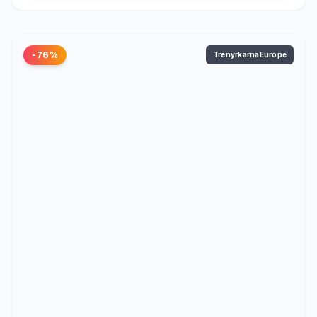
-76%
TrenyrkarnaEurope