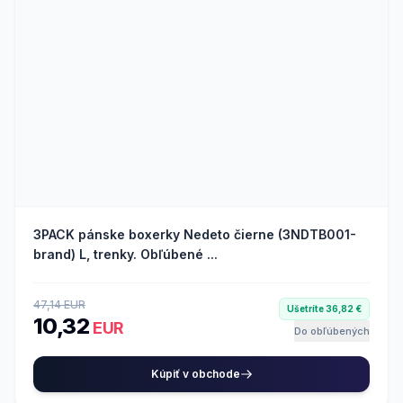
3PACK pánske boxerky Nedeto čierne (3NDTB001-
brand) L, trenky. Obľúbené ...
47,14 EUR
Ušetríte 36,82 €
10,32
EUR
Do obľúbených
Kúpiť v obchode