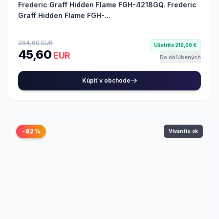
Frederic Graff Hidden Flame FGH-4218GQ. Frederic
Graff Hidden Flame FGH-...
264,60 EUR
Ušetríte 219,00 €
45,60
EUR
Do obľúbených
Kúpiť v obchode
-82%
Vivantis.sk