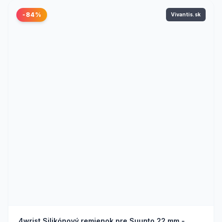
-84%
Vivantis.sk
4wrist Silikónový remienok pre Suunto 22 mm -