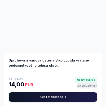
Sprchová a vaňová batéria Siko Lucida vrátane
podomietkového telesa chró...
65,18 EUR
Ušetríte 51,18 €
14,00
EUR
Do obľúbených
Kúpiť v obchode