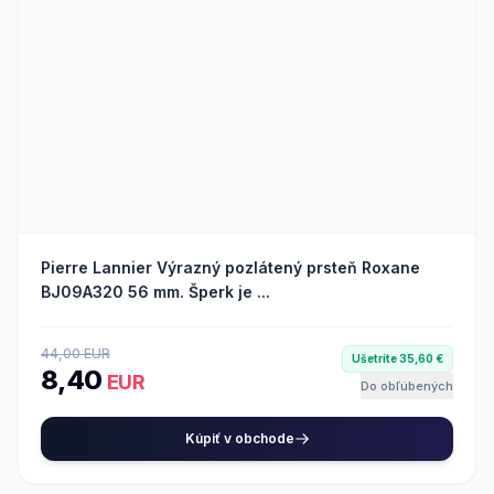
Pierre Lannier Výrazný pozlátený prsteň Roxane
BJ09A320 56 mm. Šperk je ...
44,00 EUR
Ušetríte 35,60 €
8,40
EUR
Do obľúbených
Kúpiť v obchode