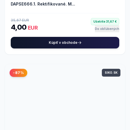
DAPSE666.1. Rektifikované. M...
35,67 EUR
Ušetríte 31,67 €
4,00
EUR
Do obľúbených
Kúpiť v obchode
-87%
SIKO.SK