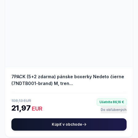
7PACK (5+2 zdarma) pánske boxerky Nedeto čierne
(7NDTB001-brand) M, tren...
108,13 EUR
Ušetríte 86,16 €
21,97
EUR
Do obľúbených
Kúpiť v obchode