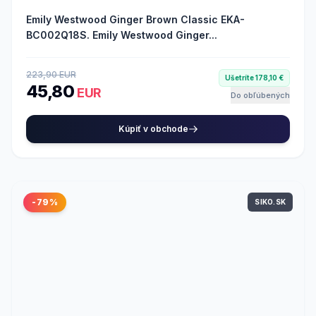
Emily Westwood Ginger Brown Classic EKA-
BC002Q18S. Emily Westwood Ginger...
223,90 EUR
Ušetríte 178,10 €
45,80
EUR
Do obľúbených
Kúpiť v obchode
-79%
SIKO.SK