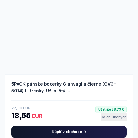
5PACK pánske boxerky Gianvaglia čierne (GVG-
5014) L, trenky. Uži si štýl...
77,38 EUR
Ušetríte 58,73 €
18,65
EUR
Do obľúbených
Kúpiť v obchode