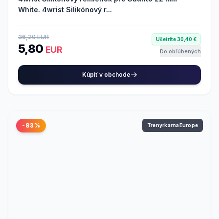
White. 4wrist Silikónový r...
36,20 EUR
Ušetríte 30,40 €
5,80
EUR
Do obľúbených
Kúpiť v obchode
-83%
TrenyrkarnaEurope