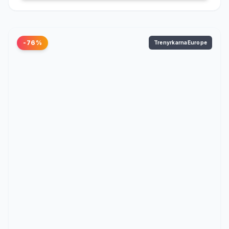
-76%
TrenyrkarnaEurope