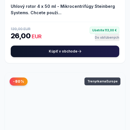
Uhlový rotor 4 x 50 ml - Mikrocentrifúgy Steinberg
Systems. Chcete použi...
139,00 EUR
Ušetríte 113,00 €
26,00
EUR
Do obľúbených
Kúpiť v obchode
-80%
TrenyrkarnaEurope