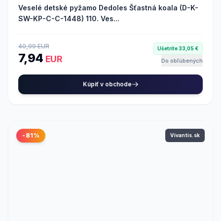
Veselé detské pyžamo Dedoles Šťastná koala (D-K-
SW-KP-C-C-1448) 110. Ves...
40,99 EUR
Ušetríte 33,05 €
7,94
EUR
Do obľúbených
Kúpiť v obchode
-81%
Vivantis.sk