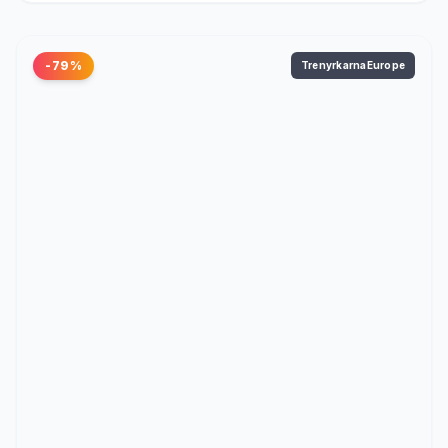
-79%
TrenyrkarnaEurope