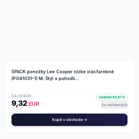
5PACK ponožky Lee Cooper nízke viacfarebné
(PO41031-1) M. Štýl a pohodli...
53,29 EUR
Ušetríte 43,97 €
9,32
EUR
Do obľúbených
Kúpiť v obchode