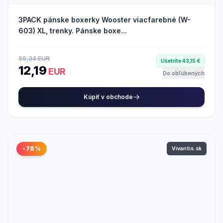
3PACK pánske boxerky Wooster viacfarebné (W-
603) XL, trenky. Pánske boxe...
55,34 EUR
Ušetríte 43,15 €
12,19
EUR
Do obľúbených
Kúpiť v obchode
-78%
Vivantis.sk