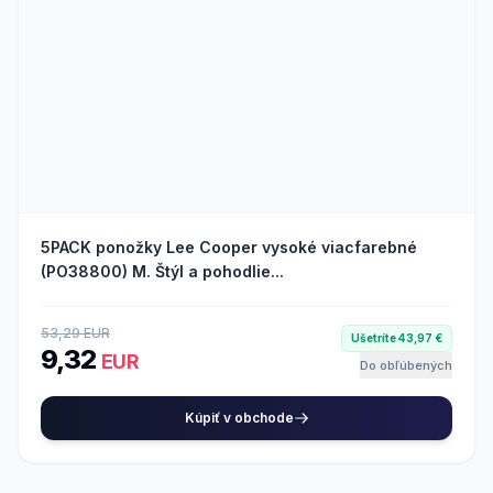
5PACK ponožky Lee Cooper vysoké viacfarebné
(PO38800) M. Štýl a pohodlie...
53,29 EUR
Ušetríte 43,97 €
9,32
EUR
Do obľúbených
Kúpiť v obchode