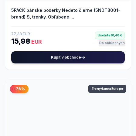
5PACK pánske boxerky Nedeto čierne (5NDTB001-
brand) S, trenky. Obľúbené ...
77,38 EUR
Ušetríte 61,40 €
15,98
EUR
Do obľúbených
Kúpiť v obchode
-78%
TrenyrkarnaEurope