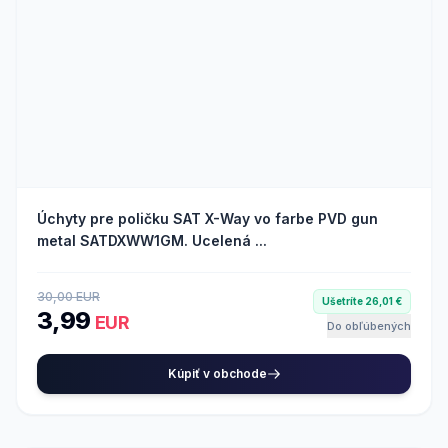
Úchyty pre poličku SAT X-Way vo farbe PVD gun
metal SATDXWW1GM. Ucelená ...
30,00 EUR
Ušetríte 26,01 €
3,99
EUR
Do obľúbených
Kúpiť v obchode