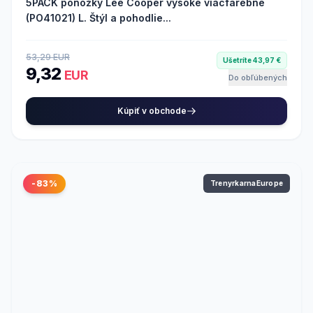
5PACK ponožky Lee Cooper vysoké viacfarebné
(PO41021) L. Štýl a pohodlie...
53,29 EUR
Ušetríte 43,97 €
9,32
EUR
Do obľúbených
Kúpiť v obchode
-83%
TrenyrkarnaEurope