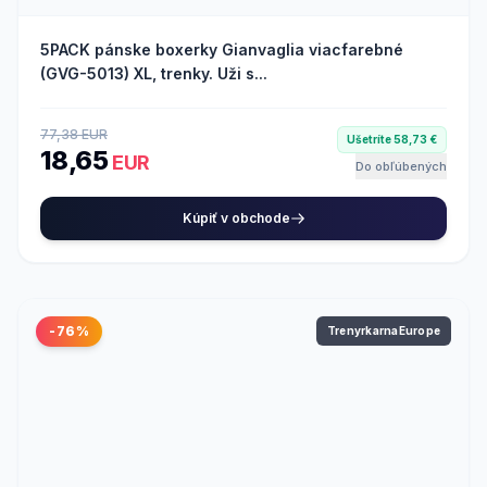
5PACK pánske boxerky Gianvaglia viacfarebné
(GVG-5013) XL, trenky. Uži s...
77,38 EUR
Ušetríte 58,73 €
18,65
EUR
Do obľúbených
Kúpiť v obchode
-76%
TrenyrkarnaEurope