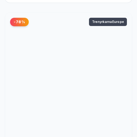
-78%
TrenyrkarnaEurope