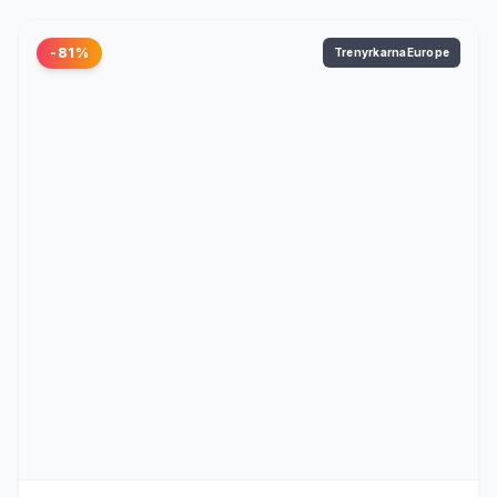
-81%
TrenyrkarnaEurope