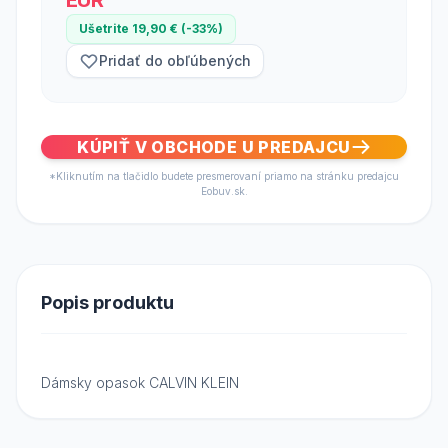
EUR
Ušetrite 19,90 € (-33%)
Pridať do obľúbených
KÚPIŤ V OBCHODE U PREDAJCU
*Kliknutím na tlačidlo budete presmerovaní priamo na stránku predajcu
Eobuv.sk.
Popis produktu
Dámsky opasok CALVIN KLEIN