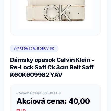
PREDAJCA: EOBUV.SK
Dámsky opasok Calvin Klein -
Re-Lock Saff Ck 3cm Belt Saff
K60K609982 YAV
Pôvodná cena: 59,90 EUR
Akciová cena: 40,00