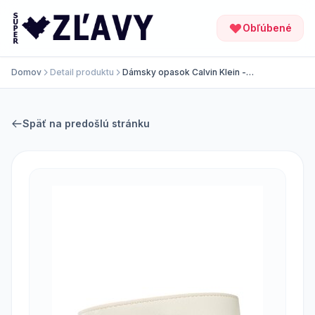
Obľúbené
Domov
Detail produktu
Dámsky opasok Calvin Klein -
Re-Lock Saff Ck 3cm Belt Saff
K60K609982 YAV
Späť na predošlú stránku