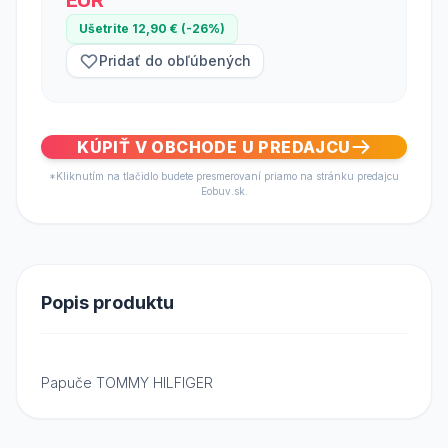
EUR
Ušetrite 12,90 € (-26%)
Pridať do obľúbených
KÚPIŤ V OBCHODE U PREDAJCU
*Kliknutím na tlačidlo budete presmerovaní priamo na stránku predajcu
Eobuv.sk.
Popis produktu
Papuče TOMMY HILFIGER