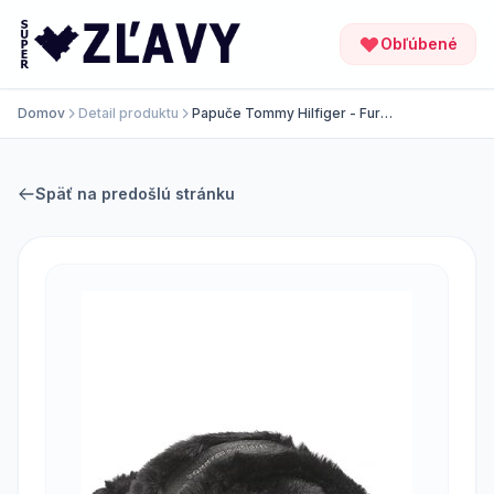
Obľúbené
Domov
Detail produktu
Papuče Tommy Hilfiger - Fur
Home Slippers Wiht Straps
FW0FW06889 Black BDS
Späť na predošlú stránku