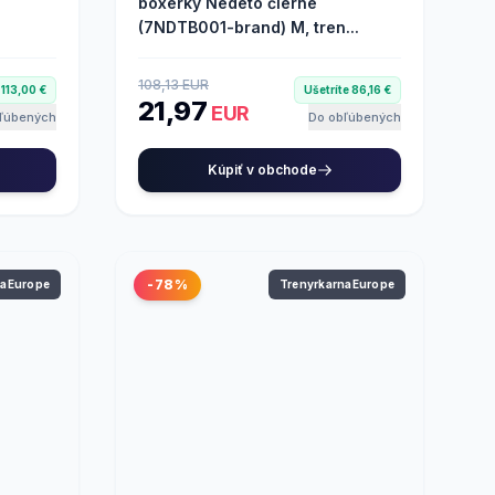
g
boxerky Nedeto čierne
(7NDTB001-brand) M, tren...
108,13 EUR
 113,00 €
Ušetríte 86,16 €
21,97
EUR
ľúbených
Do obľúbených
Kúpiť v obchode
-78%
naEurope
TrenyrkarnaEurope