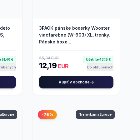
deto
3PACK pánske boxerky Wooster
S,
viacfarebné (W-603) XL, trenky.
Pánske boxe...
55,34 EUR
e 61,40 €
Ušetríte 43,15 €
12,19
EUR
ľúbených
Do obľúbených
Kúpiť v obchode
-76%
naEurope
TrenyrkarnaEurope