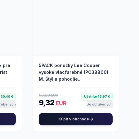
k pre
5PACK ponožky Lee Cooper
rist
vysoké viacfarebné (PO38800)
M. Štýl a pohodlie...
53,29 EUR
e 30,40 €
Ušetríte 43,97 €
9,32
EUR
ľúbených
Do obľúbených
Kúpiť v obchode