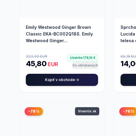
Emily Westwood Ginger Brown
Sprcho
Classic EKA-BC002Q18S. Emily
Lucida
Westwood Ginger...
telesa 
223,90 EUR
65,18 E
Ušetríte 178,10 €
45,80
14,
EUR
Do obľúbených
Kúpiť v obchode
-78%
-76%
Vivantis.sk