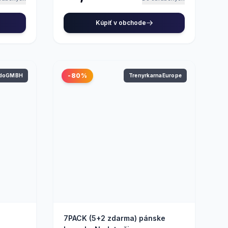
Kúpiť v obchode
-80%
ndoGMBH
TrenyrkarnaEurope
7PACK (5+2 zdarma) pánske