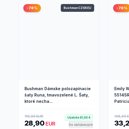
-76%
-76%
BushmanCZSKEU
Bushman Dámske polozapínacie
Emily 
šaty Runa, tmavozelené L. Šaty,
5514SR
ktoré necha...
Patric
119,90 EUR
136,50 
Ušetríte 91,00 €
28,90
33,
EUR
Do obľúbených