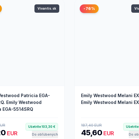
-76%
Vivantis.sk
Vi
Westwood Patricia EGA-
Emily Westwood Melani EX
Q. Emily Westwood
Emily Westwood Melani E
ia EGA-5514SRQ
EUR
187,40 EUR
Ušetríte 103,30 €
Ušetríte
20
45,60
EUR
EUR
Do obľúbených
Do ob