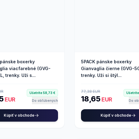
pánske boxerky
5PACK pánske boxerky
glia viacfarebné (GVG-
Gianvaglia čierne (GVG-50
L, trenky. Uži s...
trenky. Uži si štýl...
UR
77,38 EUR
Ušetríte 58,73 €
Ušetrít
65
18,65
EUR
EUR
Do obľúbených
Do ob
Kúpiť v obchode
Kúpiť v obchode