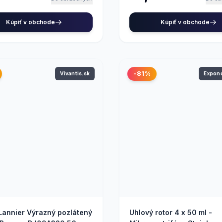
Kúpiť v obchode
Kúpiť v obchode
-81%
Vivantis.sk
Expo
 Lannier Výrazný pozlátený
Uhlový rotor 4 x 50 ml -