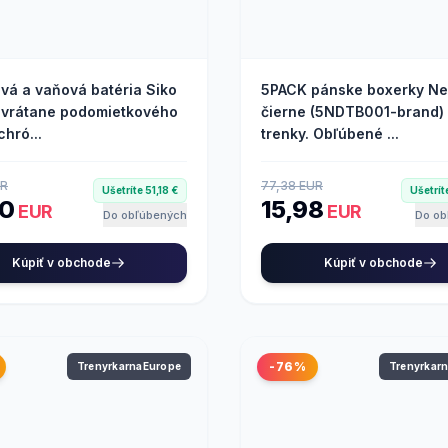
vá a vaňová batéria Siko
5PACK pánske boxerky Ne
 vrátane podomietkového
čierne (5NDTB001-brand) 
chró...
trenky. Obľúbené ...
UR
77,38 EUR
Ušetríte 51,18 €
Ušetrít
00
15,98
EUR
EUR
Do obľúbených
Do ob
Kúpiť v obchode
Kúpiť v obchode
-76%
TrenyrkarnaEurope
Trenyrkar