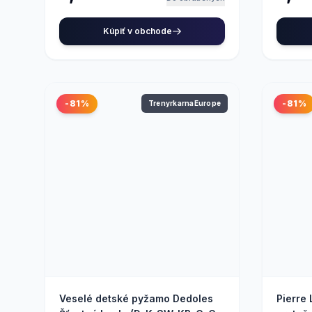
Kúpiť v obchode
-81%
-81%
TrenyrkarnaEurope
Veselé detské pyžamo Dedoles
Pierre