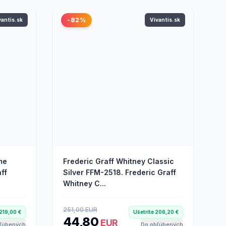
-82%
vantis.sk
Vivantis.sk
me
Frederic Graff Whitney Classic
ff
Silver FFM-2518. Frederic Graff
Whitney C...
251,00 EUR
 219,00 €
Ušetríte 206,20 €
44,80
EUR
ľúbených
Do obľúbených