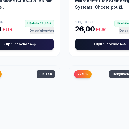
 Roxane BJ09A320 56 mm.
Mikrocentrifúgy Steinber
 ...
Systems. Chcete použi...
UR
139,00 EUR
Ušetríte 35,60 €
Ušetríte
0
26,00
EUR
EUR
Do obľúbených
Do ob
Kúpiť v obchode
Kúpiť v obchode
-79%
SIKO.SK
Trenyrkar