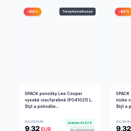
-83%
-83%
TrenyrkarnaEurope
5PACK ponožky Lee Cooper
5PACK 
vysoké viacfarebné (PO41021) L.
nízke 
Štýl a pohodlie...
Štýl a p
53,29 EUR
53,29 E
Ušetríte 43,97 €
9,32
9,3
EUR
Do obľúbených