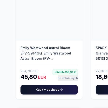
Emily Westwood Astral Bloom
5PACK 
EFV-5914GQ. Emily Westwood
Gianva
Astral Bloom EFV-...
5013) X
204,70 EUR
77,38 E
Ušetríte 158,90 €
45,80
18,
EUR
Do obľúbených
Kúpiť v obchode