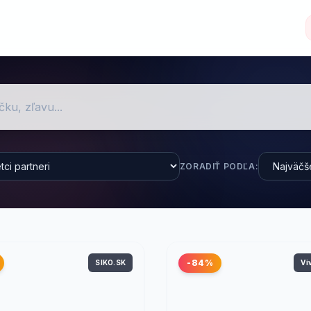
ZORADIŤ PODĽA:
-84%
SIKO.SK
Vi