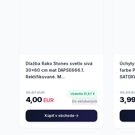
Dlažba Rako Stones svetlo sivá
Úchyty
30x60 cm mat DAPSE666.1.
farbe 
Rektifikované. M...
SATDXW
35,67 EUR
30,00 E
Ušetríte 31,67 €
4,00
3,9
EUR
Do obľúbených
Kúpiť v obchode