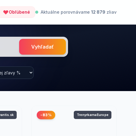
Obľúbené
Aktuálne porovnávame
12 879
zliav
Vyhľadať
-83%
vantis.sk
TrenyrkarnaEurope