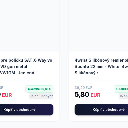
 pre poličku SAT X-Way vo
4wrist Silikónový remieno
PVD gun metal
Suunto 22 mm - White. 4w
W1GM. Ucelená ...
Silikónový r...
UR
36,20 EUR
Ušetríte 26,01 €
Ušetrít
9
5,80
EUR
EUR
Do obľúbených
Do ob
Kúpiť v obchode
Kúpiť v obchode