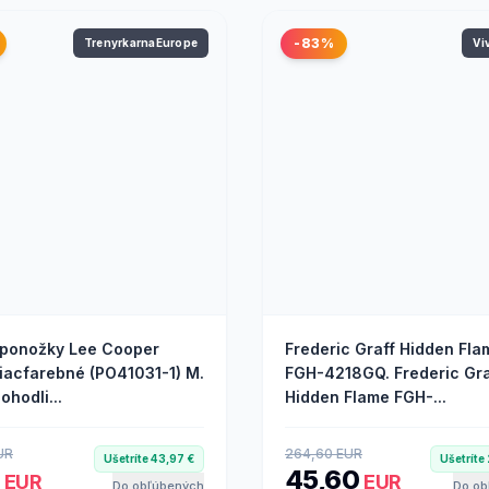
-83%
TrenyrkarnaEurope
Vi
ponožky Lee Cooper
Frederic Graff Hidden Fla
viacfarebné (PO41031-1) M.
FGH-4218GQ. Frederic Gra
ohodli...
Hidden Flame FGH-...
UR
264,60 EUR
Ušetríte 43,97 €
Ušetríte
2
45,60
EUR
EUR
Do obľúbených
Do ob