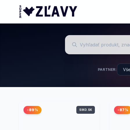
PARTNER:
-89%
-87%
SIKO.SK