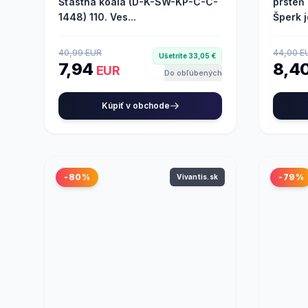
Šťastná koala (D-K-SW-KP-C-C-
prsteň
1448) 110. Ves...
Šperk je
40,99 EUR
44,00 E
Ušetríte 33,05 €
7,94
8,4
EUR
Do obľúbených
Kúpiť v obchode
-80%
-79%
Vivantis.sk