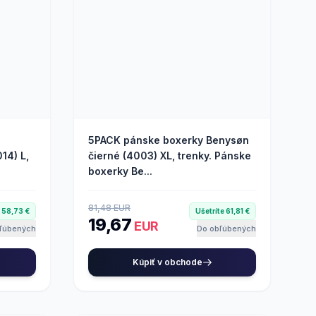
5PACK pánske boxerky Benysøn
14) L,
čierné (4003) XL, trenky. Pánske
boxerky Be...
81,48 EUR
e 58,73 €
Ušetríte 61,81 €
19,67
EUR
ľúbených
Do obľúbených
Kúpiť v obchode