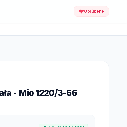
Obľúbené
ła - Mio 1220/3-66
R