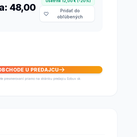
Ušetrite 12,00 € (-20%)
a: 48,00
Pridať do
obľúbených
 OBCHODE U PREDAJCU
ete presmerovaní priamo na stránku predajcu Eobuv.sk.