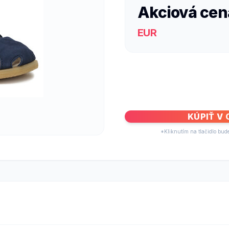
Akciová cen
EUR
KÚPIŤ V
*Kliknutím na tlačidlo bud