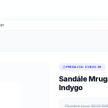
ygo
PREDAJCA: EOBUV.SK
Sandále Mruga
Indygo
Pôvodná cena: 60,00 EU