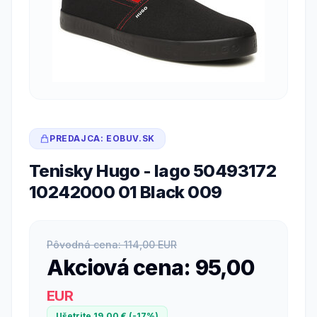
PREDAJCA: EOBUV.SK
Tenisky Hugo - Iago 50493172
10242000 01 Black 009
Pôvodná cena: 114,00 EUR
Akciová cena: 95,00
EUR
Ušetrite 19,00 € (-17%)