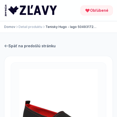
Obľúbené
Domov
Detail produktu
Tenisky Hugo - Iago 50493172
10242000 01 Black 009
Späť na predošlú stránku