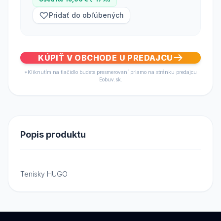
Pridať do obľúbených
KÚPIŤ V OBCHODE U PREDAJCU
*Kliknutím na tlačidlo budete presmerovaní priamo na stránku predajcu
Eobuv.sk.
Popis produktu
Tenisky HUGO