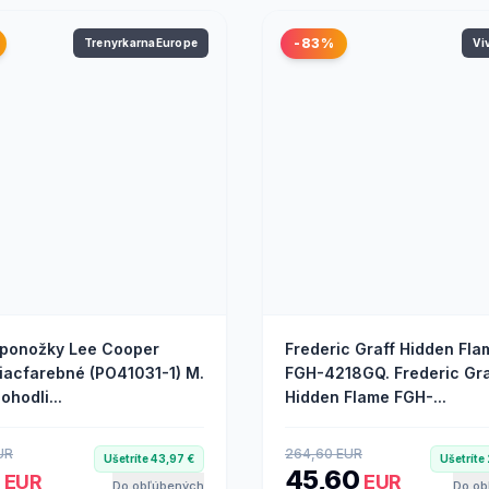
-83%
TrenyrkarnaEurope
Vi
ponožky Lee Cooper
Frederic Graff Hidden Fla
viacfarebné (PO41031-1) M.
FGH-4218GQ. Frederic Gra
ohodli...
Hidden Flame FGH-...
UR
264,60 EUR
Ušetríte 43,97 €
Ušetríte
2
45,60
EUR
EUR
Do obľúbených
Do ob