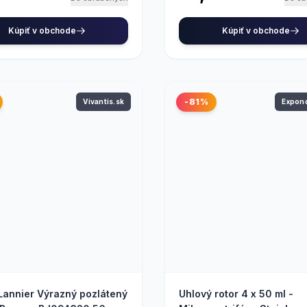
Kúpiť v obchode
Kúpiť v obchode
-81%
Vivantis.sk
Expo
 Lannier Výrazný pozlátený
Uhlový rotor 4 x 50 ml -