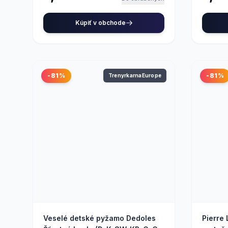
Kúpiť v obchode
-81%
-81%
TrenyrkarnaEurope
Veselé detské pyžamo Dedoles
Pierre