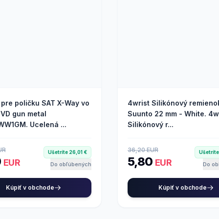
 pre poličku SAT X-Way vo
4wrist Silikónový remieno
PVD gun metal
Suunto 22 mm - White. 4w
W1GM. Ucelená ...
Silikónový r...
UR
36,20 EUR
Ušetríte 26,01 €
Ušetrít
9
5,80
EUR
EUR
Do obľúbených
Do ob
Kúpiť v obchode
Kúpiť v obchode