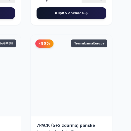
Kúpiť v obchode
-80%
ndoGMBH
TrenyrkarnaEurope
7PACK (5+2 zdarma) pánske