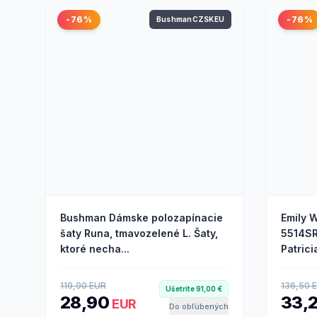
-76%
-76%
BushmanCZSKEU
Bushman Dámske polozapínacie
Emily 
šaty Runa, tmavozelené L. Šaty,
5514SR
ktoré necha...
Patric
119,90 EUR
136,50 
Ušetríte 91,00 €
28,90
33,
EUR
Do obľúbených