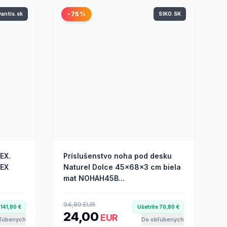
-75%
vantis.sk
SIKO.SK
EX.
Príslušenstvo noha pod desku
XEX
Naturel Dolce 45x68x3 cm biela
mat NOHAH45B...
94,80 EUR
 141,80 €
Ušetríte 70,80 €
24,00
EUR
ľúbených
Do obľúbených