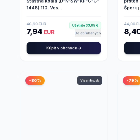
Šťastná koala (D-K-SW-KP-C-C-
prsteň
1448) 110. Ves...
Šperk je
40,99 EUR
44,00 E
Ušetríte 33,05 €
7,94
8,4
EUR
Do obľúbených
Kúpiť v obchode
-80%
-79%
Vivantis.sk