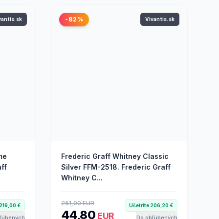
-82%
vantis.sk
Vivantis.sk
me
Frederic Graff Whitney Classic
ff
Silver FFM-2518. Frederic Graff
Whitney C...
251,00 EUR
 219,00 €
Ušetríte 206,20 €
44,80
EUR
ľúbených
Do obľúbených