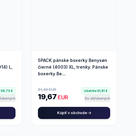
5PACK pánske boxerky Benysøn
14) L,
čierné (4003) XL, trenky. Pánske
boxerky Be...
81,48 EUR
e 58,73 €
Ušetríte 61,81 €
19,67
EUR
ľúbených
Do obľúbených
Kúpiť v obchode