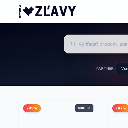
PARTNER:
-89%
-87%
SIKO.SK