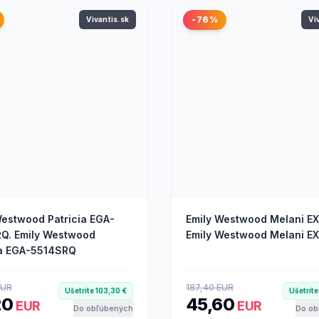
-76%
Vivantis.sk
Vi
Westwood Patricia EGA-
Emily Westwood Melani EX
Q. Emily Westwood
Emily Westwood Melani E
ia EGA-5514SRQ
EUR
187,40 EUR
Ušetríte 103,30 €
Ušetríte
20
45,60
EUR
EUR
Do obľúbených
Do ob