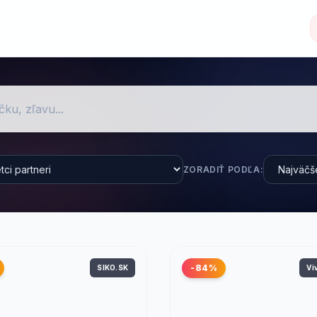
ZORADIŤ PODĽA:
-84%
SIKO.SK
Vi