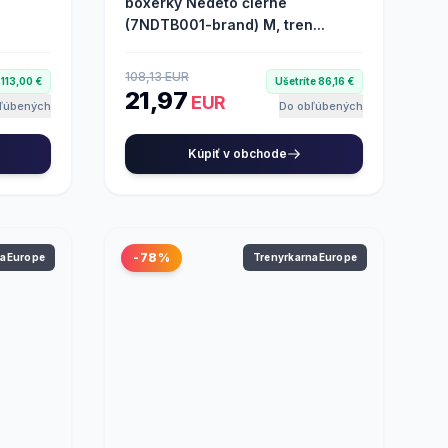
g
boxerky Nedeto čierne
(7NDTB001-brand) M, tren...
108,13 EUR
 113,00 €
Ušetríte 86,16 €
21,97
EUR
ľúbených
Do obľúbených
Kúpiť v obchode
-78%
naEurope
TrenyrkarnaEurope