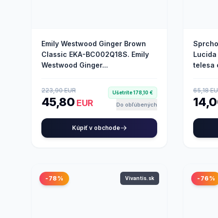
Emily Westwood Ginger Brown
Sprcho
Classic EKA-BC002Q18S. Emily
Lucida
Westwood Ginger...
telesa 
223,90 EUR
65,18 E
Ušetríte 178,10 €
45,80
14,
EUR
Do obľúbených
Kúpiť v obchode
-78%
-76%
Vivantis.sk