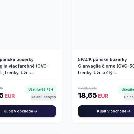
pánske boxerky
5PACK pánske boxerky
glia viacfarebné (GVG-
Gianvaglia čierne (GVG-50
L, trenky. Uži s...
trenky. Uži si štýl...
UR
77,38 EUR
Ušetríte 58,73 €
Ušetrít
65
18,65
EUR
EUR
Do obľúbených
Do ob
Kúpiť v obchode
Kúpiť v obchode