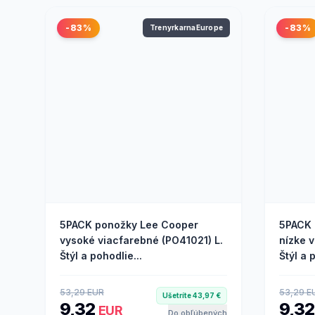
-83%
-83%
TrenyrkarnaEurope
5PACK ponožky Lee Cooper
5PACK 
vysoké viacfarebné (PO41021) L.
nízke 
Štýl a pohodlie...
Štýl a p
53,29 EUR
53,29 E
Ušetríte 43,97 €
9,32
9,3
EUR
Do obľúbených