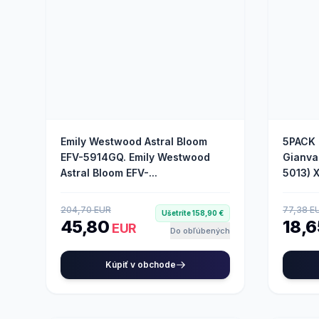
Emily Westwood Astral Bloom
5PACK 
EFV-5914GQ. Emily Westwood
Gianva
Astral Bloom EFV-...
5013) X
204,70 EUR
77,38 E
Ušetríte 158,90 €
45,80
18,
EUR
Do obľúbených
Kúpiť v obchode