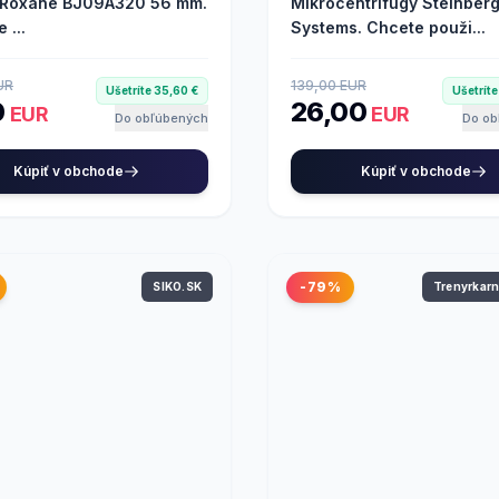
 Roxane BJ09A320 56 mm.
Mikrocentrifúgy Steinber
 ...
Systems. Chcete použi...
UR
139,00 EUR
Ušetríte 35,60 €
Ušetríte
0
26,00
EUR
EUR
Do obľúbených
Do ob
Kúpiť v obchode
Kúpiť v obchode
-79%
SIKO.SK
Trenyrkar