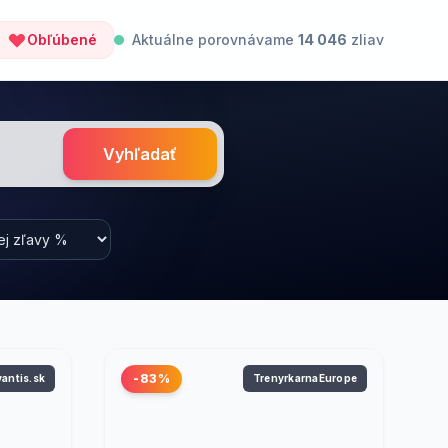
Obľúbené
Aktuálne porovnávame
14 046
zliav
Vyhľadať
-83%
vantis.sk
TrenyrkarnaEurope