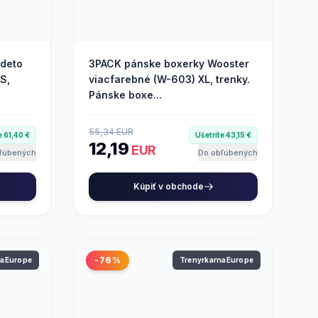
deto
3PACK pánske boxerky Wooster
S,
viacfarebné (W-603) XL, trenky.
Pánske boxe...
55,34 EUR
e 61,40 €
Ušetríte 43,15 €
12,19
EUR
ľúbených
Do obľúbených
Kúpiť v obchode
-76%
naEurope
TrenyrkarnaEurope