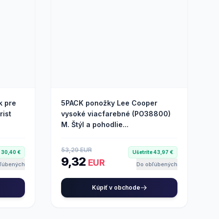
k pre
5PACK ponožky Lee Cooper
rist
vysoké viacfarebné (PO38800)
M. Štýl a pohodlie...
53,29 EUR
e 30,40 €
Ušetríte 43,97 €
9,32
EUR
ľúbených
Do obľúbených
Kúpiť v obchode