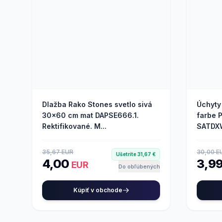
Dlažba Rako Stones svetlo sivá
Úchyty
30x60 cm mat DAPSE666.1.
farbe 
Rektifikované. M...
SATDXW
35,67 EUR
30,00 E
Ušetríte 31,67 €
4,00
3,9
EUR
Do obľúbených
Kúpiť v obchode