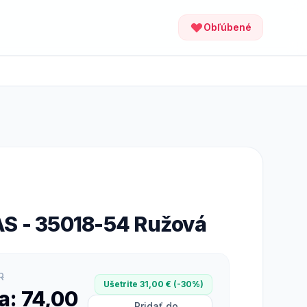
Obľúbené
S - 35018-54 Ružová
R
Ušetrite 31,00 € (-30%)
a: 74,00
Pridať do