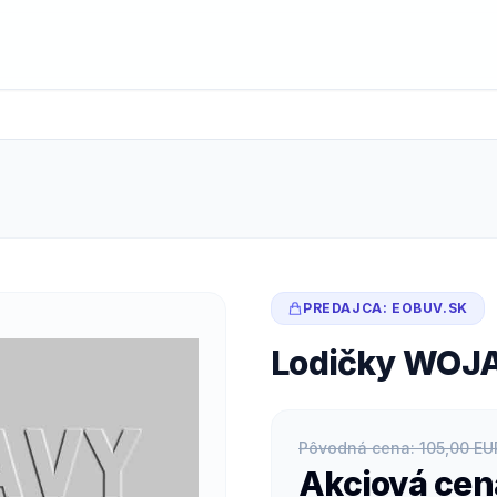
PREDAJCA: EOBUV.SK
Lodičky WOJA
Pôvodná cena: 105,00 EU
Akciová cen